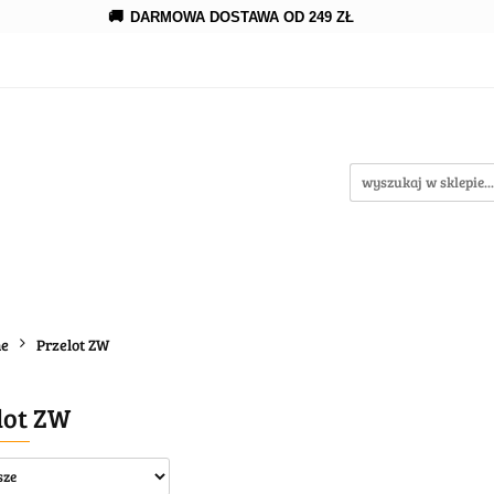
🚚
DARMOWA DOSTAWA OD 249 ZŁ
erowanie
Rozprowadzenia
Kroplowanie
Akce
wypożycz MNIE
enia
Kroplowanie
Akcesoria
Oczka wodne
ne
Przelot ZW
lot ZW