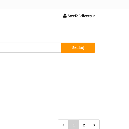
soria
Strefa klienta
Zaloguj się
Zarejestruj się
Dodaj zgłoszenie
wypożycz MNIE
1
2