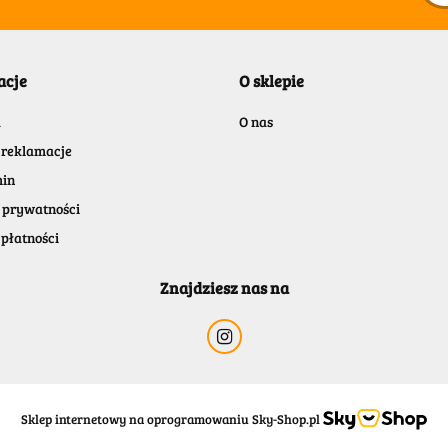
acje
O sklepie
a
O nas
 reklamacje
in
 prywatności
płatności
Znajdziesz nas na
Sklep internetowy na oprogramowaniu Sky-Shop.pl