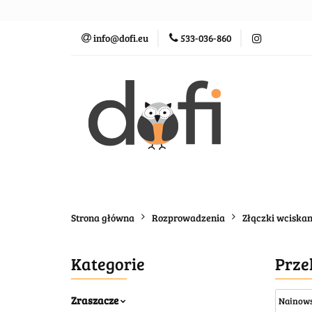
Zraszacze
St
info@dofi.eu
533-036-860
Oczka wodne
Zraszacze
Sterowanie
Rozprowadz
Strona główna
Rozprowadzenia
Złączki wciska
Kategorie
Prze
Zraszacze