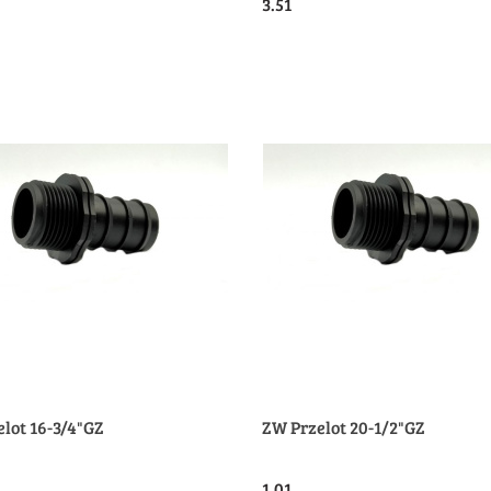
3.51
lot 16-3/4"GZ
ZW Przelot 20-1/2"GZ
1.01