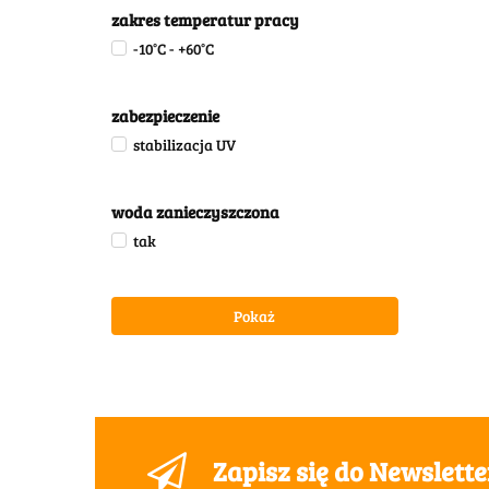
do rur PE: 40mm i 32mm
zakres temperatur pracy
-10°C - +60°C
zabezpieczenie
stabilizacja UV
woda zanieczyszczona
tak
Pokaż
Zapisz się do Newslett