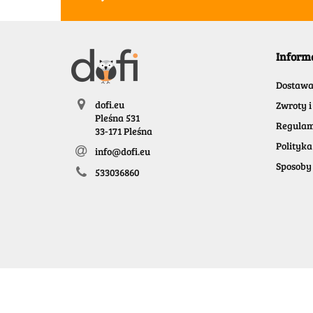
Inform
Dostaw
dofi.eu
Zwroty i
Pleśna 531
Regulam
33-171 Pleśna
Polityka
info@dofi.eu
Sposoby 
533036860