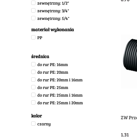
zewnętrzny: 1/2"
zewnętrzny: 3/4"
zewnętrzny: 5/4"
materiał wykonania
PP
średnica
do rur PE: 16mm
do rur PE: 20mm
do rur PE: 20mm i 16mm
do rur PE: 25mm
do rur PE: 25mm i 16mm
do rur PE: 25mm i 20mm
do rur PE: 32mm
kolor
ZW Prze
do rur PE: 32mm i 16mm
czarny
do rur PE: 32mm i 25mm
do rur PE: 40mm
1.31