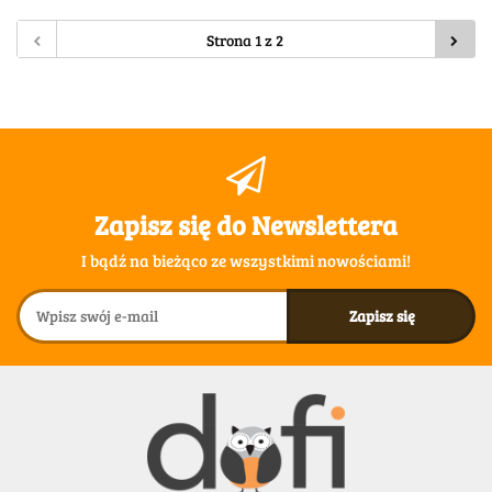
Zapisz się do Newslettera
I bądź na bieżąco ze wszystkimi nowościami!