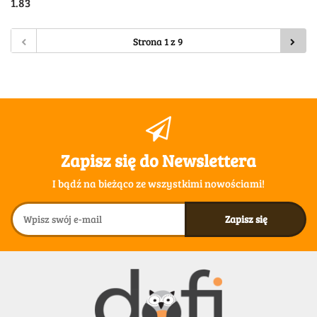
1.83
Zapisz się do Newslettera
I bądź na bieżąco ze wszystkimi nowościami!