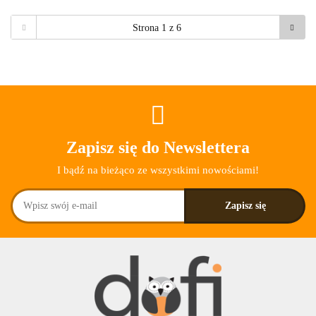
Zapisz się do Newslettera
I bądź na bieżąco ze wszystkimi nowościami!