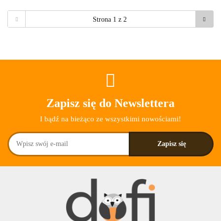
Zapisz się do Newslettera
I bądź na bieżąco ze wszystkimi nowościami!