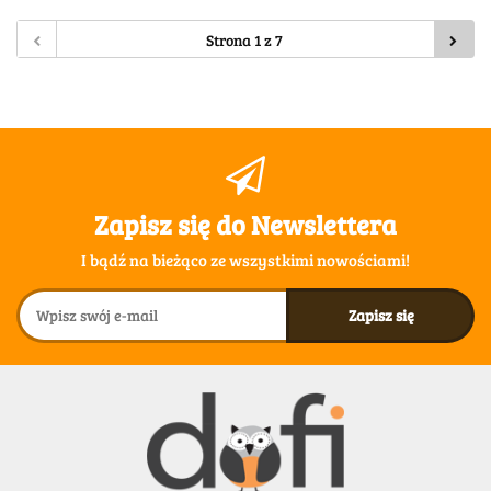
Zapisz się do Newslettera
I bądź na bieżąco ze wszystkimi nowościami!