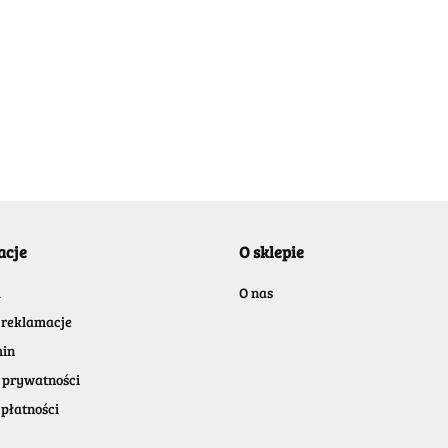
BELLE
acje
O sklepie
BENASSI/GALGI
a
O nas
 reklamacje
in
 prywatności
płatności
Bergo