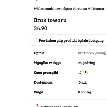
Wielostrumieniowa dysza obrotowa MP Rotator 
Brak towaru
36.90
Powiadom gdy produkt będzie dostępny
Opinie
brak ocen
(dodaj)
Wysyłka w ciągu
24 godziny
Cena przesyłki
17
Dostępność
0
szt.
Waga
0.008 kg
Pobierz produkt do PDF