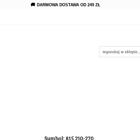
🚚
DARMOWA DOSTAWA OD 249 ZŁ
erowanie
Rozprowadzenia
Kroplowanie
Akce
wypożycz MNIE
enia
Kroplowanie
Akcesoria
Oczka wodne
Symbol:
815 210-270