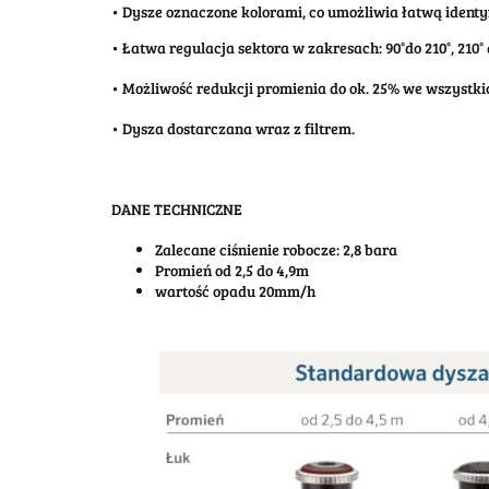
• Dysze oznaczone kolorami, co umożliwia łatwą identyf
• Łatwa regulacja sektora w zakresach: 90°do 210°, 210° 
• Możliwość redukcji promienia do ok. 25% we wszystk
• Dysza dostarczana wraz z filtrem.
DANE TECHNICZNE
Zalecane ciśnienie robocze: 2,8 bara
Promień od 2,5 do 4,9m
wartość opadu 20mm/h