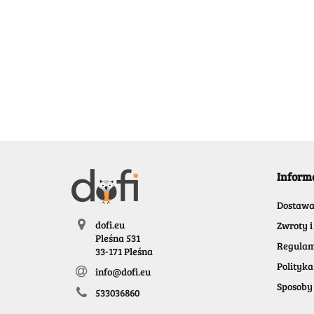
Inform
Dostaw
dofi.eu
Zwroty i
Pleśna 531
Regulam
33-171 Pleśna
Polityka
info@dofi.eu
Sposoby 
533036860