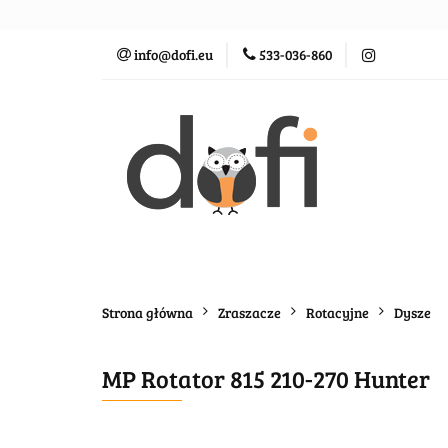
Zraszacze
St
info@dofi.eu
533-036-860
Oczka wodne
Zraszacze
Sterowanie
Rozprowadz
Strona główna
Zraszacze
Rotacyjne
Dysze
MP Rotator 815 210-270 Hunter