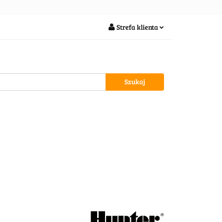
soria
Strefa klienta
Zaloguj się
Zarejestruj się
Dodaj zgłoszenie
wypożycz MNIE