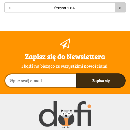
Zapisz się do Newslettera
I bądź na bieżąco ze wszystkimi nowościami!