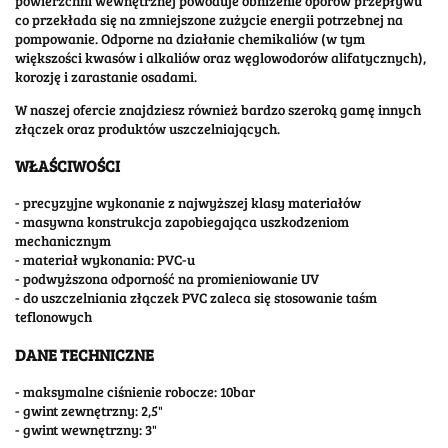
powierzchni wewnętrznej powoduje obniżenie oporów przepływu
co przekłada się na zmniejszone zużycie energii potrzebnej na
pompowanie. Odporne na działanie chemikaliów (w tym
większości kwasów i alkaliów oraz węglowodorów alifatycznych),
korozję i zarastanie osadami.
W naszej ofercie znajdziesz również bardzo szeroką gamę innych
złączek oraz produktów uszczelniających.
WŁAŚCIWOŚCI
- precyzyjne wykonanie z najwyższej klasy materiałów
- masywna konstrukcja zapobiegająca uszkodzeniom
mechanicznym
- materiał wykonania: PVC-u
- podwyższona odporność na promieniowanie UV
- do uszczelniania złączek PVC zaleca się stosowanie taśm
teflonowych
DANE TECHNICZNE
- maksymalne ciśnienie robocze: 10bar
- gwint zewnętrzny: 2,5"
- gwint wewnętrzny: 3"