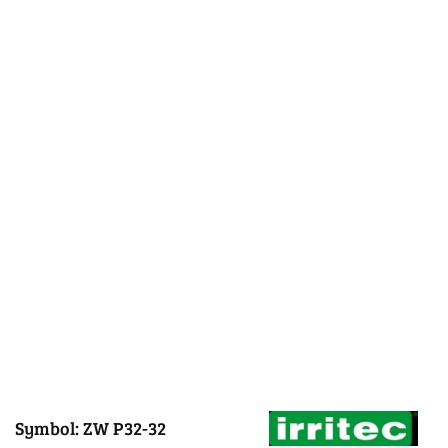
Symbol:
ZW P32-32