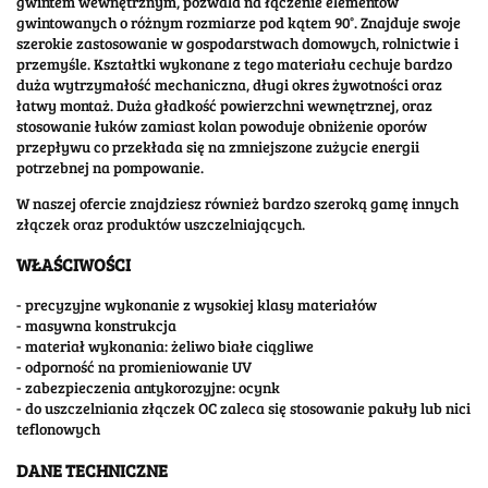
gwintem wewnętrznym, pozwala na łączenie elementów
gwintowanych o różnym rozmiarze pod kątem 90°. Znajduje swoje
szerokie zastosowanie w gospodarstwach domowych, rolnictwie i
przemyśle. Kształtki wykonane z tego materiału cechuje bardzo
duża wytrzymałość mechaniczna, długi okres żywotności oraz
łatwy montaż. Duża gładkość powierzchni wewnętrznej, oraz
stosowanie łuków zamiast kolan powoduje obniżenie oporów
przepływu co przekłada się na zmniejszone zużycie energii
potrzebnej na pompowanie.
W naszej ofercie znajdziesz również bardzo szeroką gamę innych
złączek oraz produktów uszczelniających.
WŁAŚCIWOŚCI
- precyzyjne wykonanie z wysokiej klasy materiałów
- masywna konstrukcja
- materiał wykonania: żeliwo białe ciągliwe
- odporność na promieniowanie UV
- zabezpieczenia antykorozyjne: ocynk
- do uszczelniania złączek OC zaleca się stosowanie pakuły lub nici
teflonowych
DANE TECHNICZNE