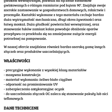
gwintem wewnętrznym, pozwala na łączenie elementów
gwintowanych o różnym rozmiarze pod kątem 90°. Znajduje swoje
szerokie zastosowanie w gospodarstwach domowych, rolnictwie i
przemyśle. Kształtki wykonane z tego materiału cechuje bardzo
duża wytrzymałość mechaniczna, długi okres żywotności oraz
łatwy montaż. Duża gładkość powierzchni wewnętrznej, oraz
stosowanie łuków zamiast kolan powoduje obniżenie oporów
przepływu co przekłada się na zmniejszone zużycie energii
potrzebnej na pompowanie.
W naszej ofercie znajdziesz również bardzo szeroką gamę innych
złączek oraz produktów uszczelniających.
WŁAŚCIWOŚCI
- precyzyjne wykonanie z wysokiej klasy materiałów
- masywna konstrukcja
- materiał wykonania: żeliwo białe ciągliwe
- odporność na promieniowanie UV
- zabezpieczenia antykorozyjne: ocynk
- do uszczelniania złączek OC zaleca się stosowanie pakuły lub nici
teflonowych
DANE TECHNICZNE