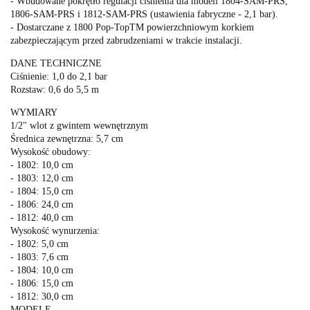
- Wbudowane pokrętło regulacji ciśnienia dla modeli 1804-SAM-PRS,
1806-SAM-PRS i 1812-SAM-PRS (ustawienia fabryczne - 2,1 bar).
- Dostarczane z 1800 Pop-TopTM powierzchniowym korkiem
zabezpieczającym przed zabrudzeniami w trakcie instalacji.
DANE TECHNICZNE
Ciśnienie: 1,0 do 2,1 bar
Rozstaw: 0,6 do 5,5 m
WYMIARY
1/2" wlot z gwintem wewnętrznym
Średnica zewnętrzna: 5,7 cm
Wysokość obudowy:
- 1802: 10,0 cm
- 1803: 12,0 cm
- 1804: 15,0 cm
- 1806: 24,0 cm
- 1812: 40,0 cm
Wysokość wynurzenia:
- 1802: 5,0 cm
- 1803: 7,6 cm
- 1804: 10,0 cm
- 1806: 15,0 cm
- 1812: 30,0 cm
MODELE