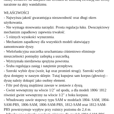
narażone na akty wandalizmu.
WŁAŚCIWOŚCI
- Najwyższa jakość gwarantująca niezawodność oraz długi okres
użytkowania.
- Nie wymaga stosowania narzędzi. Prosta regulacja łuku. Dwuczęściowy
mechanizm zapadkowy zapewnia trwałość.
- 5 różnych wysokości wynurzenia.
- Mechanizm zapadkowy dla wszystkich modeli ułatwiający
zamontowanie dyszy.
- Wielofunkcyjna uszczelka uruchamiana ciśnieniowo eliminuje
nieszczelności pomiędzy zaślepką a uszczelką.
- Wytrzymała nierdzewna sprężyna powrotna.
- Śruba regulująca zasięg i natężenie przepływu.
- Szeroki wybór dysz (wzór, kąt oraz promień strugi). Szeroki wybór
dysz dostępny w naszym sklepie. Tutaj kupujesz sam korpus (głowicę) -
dyszę należy dokupić jako osobny element.
- Filtr pod dyszą znajdziesz zawsze w zestawie z dyszą.
- Gwint wewnętrzny na wlocie 1/2" od spodu, a dla modeli 1806/ 1812
również gwint wewnętrzny na wlocie 1/2" z boku korpusu.
- Wbudowany zawór stopowy typu SAM w modelach 1804- SAM, 1804-
SAM-PRS, 1806-SAM, 1806-SAM-PRS, 1812-SAM oraz 1812-SAM-
PRS powstrzymuje wypływ przy rożnicy poziomu do 2,4 m.