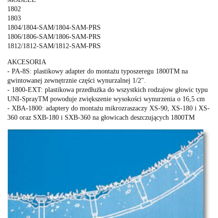
1802
1803
1804/1804-SAM/1804-SAM-PRS
1806/1806-SAM/1806-SAM-PRS
1812/1812-SAM/1812-SAM-PRS
AKCESORIA
- PA-8S: plastikowy adapter do montażu typoszeregu 1800TM na
gwintowanej zewnętrznie części wynurzalnej 1/2".
- 1800-EXT: plastikowa przedłużka do wszystkich rodzajow głowic typu
UNI-SprayTM powoduje zwiększenie wysokości wynurzenia o 16,5 cm
- XBA-1800: adaptery do montażu mikrozraszaczy XS-90, XS-180 i XS-
360 oraz SXB-180 i SXB-360 na głowicach deszczujących 1800TM