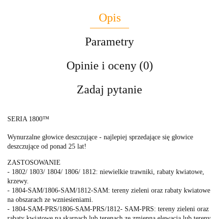
Opis
Parametry
Opinie i oceny (0)
Zadaj pytanie
SERIA 1800™
Wynurzalne głowice deszczujące - najlepiej sprzedające się głowice
deszczujące od ponad 25 lat!
ZASTOSOWANIE
- 1802/ 1803/ 1804/ 1806/ 1812: niewielkie trawniki, rabaty kwiatowe,
krzewy.
- 1804-SAM/1806-SAM/1812-SAM: tereny zieleni oraz rabaty kwiatowe
na obszarach ze wzniesieniami.
- 1804-SAM-PRS/1806-SAM-PRS/1812- SAM-PRS: tereny zieleni oraz
rabaty kwiatowe na skarpach lub terenach ze zmienną elewacją lub tereny