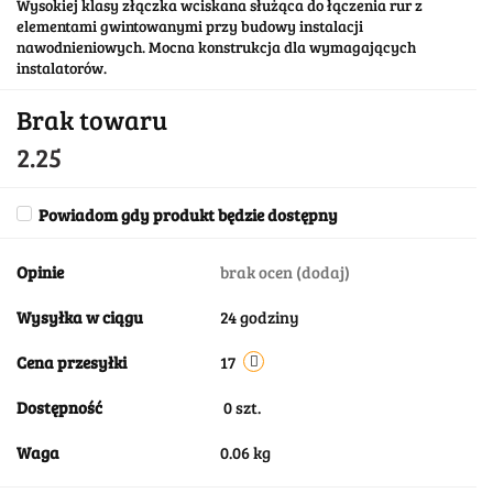
Wysokiej klasy złączka wciskana służąca do łączenia rur z
elementami gwintowanymi przy budowy instalacji
nawodnieniowych. Mocna konstrukcja dla wymagających
instalatorów.
Brak towaru
2.25
Powiadom gdy produkt będzie dostępny
Opinie
brak ocen
(dodaj)
Wysyłka w ciągu
24 godziny
Cena przesyłki
17
Dostępność
0
szt.
Waga
0.06 kg