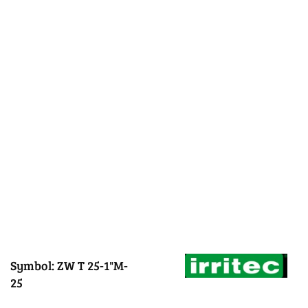
Symbol:
ZW T 25-1"M-
25