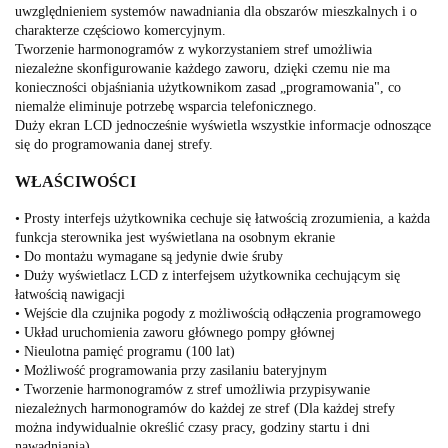
uwzględnieniem systemów nawadniania dla obszarów mieszkalnych i o
charakterze częściowo komercyjnym.
Tworzenie harmonogramów z wykorzystaniem stref umożliwia
niezależne skonfigurowanie każdego zaworu, dzięki czemu nie ma
konieczności objaśniania użytkownikom zasad „programowania", co
niemalże eliminuje potrzebę wsparcia telefonicznego.
Duży ekran LCD jednocześnie wyświetla wszystkie informacje odnoszące
się do programowania danej strefy.
WŁAŚCIWOŚCI
• Prosty interfejs użytkownika cechuje się łatwością zrozumienia, a każda
funkcja sterownika jest wyświetlana na osobnym ekranie
• Do montażu wymagane są jedynie dwie śruby
• Duży wyświetlacz LCD z interfejsem użytkownika cechującym się
łatwością nawigacji
• Wejście dla czujnika pogody z możliwością odłączenia programowego
• Układ uruchomienia zaworu głównego pompy głównej
• Nieulotna pamięć programu (100 lat)
• Możliwość programowania przy zasilaniu bateryjnym
• Tworzenie harmonogramów z stref umożliwia przypisywanie
niezależnych harmonogramów do każdej ze stref (Dla każdej strefy
można indywidualnie określić czasy pracy, godziny startu i dni
nawadniania)