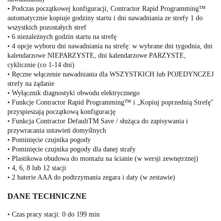
• Podczas początkowej konfiguracji, Contractor Rapid Programming™
automatycznie kopiuje godziny startu i dni nawadniania ze strefy 1 do
wszystkich pozostałych stref
• 6 niezależnych godzin startu na strefę
• 4 opcje wyboru dni nawadniania na strefę: w wybrane dni tygodnia, dni
kalendarzowe NIEPARZYSTE, dni kalendarzowe PARZYSTE,
cyklicznie (co 1-14 dni)
• Ręczne włączenie nawadniania dla WSZYSTKICH lub POJEDYNCZEJ
strefy na żądanie
• Wyłącznik diagnostyki obwodu elektrycznego
• Funkcje Contractor Rapid Programming™ i „Kopiuj poprzednią Strefę"
przyspieszają początkową konfigurację
• Funkcja Contractor DefaultTM Save / służąca do zapisywania i
przywracania ustawień domyślnych
• Pominięcie czujnika pogody
• Pominięcie czujnika pogody dla danej strafy
• Plastikowa obudowa do montażu na ścianie (w wersji zewnętrznej)
• 4, 6, 8 lub 12 stacji
• 2 baterie AAA do podtrzymania zegara i daty (w zestawie)
DANE TECHNICZNE
• Czas pracy stacji: 0 do 199 min