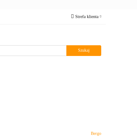
Oczka wodne
Strefa klienta
Zaloguj się
Zarejestruj się
Dodaj zgłoszenie
z MNIE
Bergo