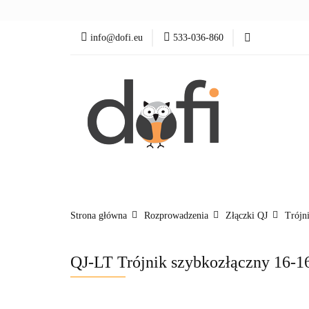
Zraszacze
Ster
info@dofi.eu
533-036-860
wypożycz MNIE
Zraszacze
Sterowanie
Rozprowadzenia
Strona główna
Rozprowadzenia
Złączki QJ
Trójn
QJ-LT Trójnik szybkozłączny 16-1