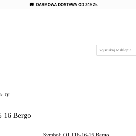
🚚
DARMOWA DOSTAWA OD 249 ZŁ
owanie
Rozprowadzenia
Kroplowanie
Akcesoria
Kroplowanie
Akcesoria
Oczka wodne
wypożyc
iki QJ
6-16 Bergo
Symbol:
QJ T16-16-16 Bergo