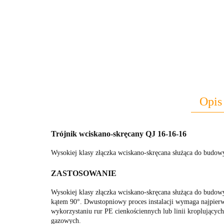
Opis
Trójnik wciskano-skręcany QJ 16-16-16
Wysokiej klasy złączka wciskano-skręcana służąca do budow
ZASTOSOWANIE
Wysokiej klasy złączka wciskano-skręcana służąca do budow
kątem 90°. Dwustopniowy proces instalacji wymaga najpierw w
wykorzystaniu rur PE cienkościennych lub linii kroplujących
gazowych.