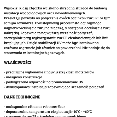
Wysokiej klasy złączka wciskano-skręcana służąca do budowy
instalacji wodociągowych oraz nawodnieniowych.
Przelot QJ pozwala na połączenie dwóch odcinków rury PE w tym
samym rozmiarze. Dwustopniowy proces instalacji wymaga
najpierw wciśnięcia rury na złączkę, a następnie dociśnięcie rury
nakrętką. Zapewnia to najwyższą szczelność połączeń,
szczególnie przy wykorzystaniu rur PE cienkościennych lub linii
kroplujących. Dzięki stabilizacji UV może być instalowana
zarówno w gruncie jak również na powierzchni. Nie nadaje się do
stosowania w instalacjach gazowych.
WŁAŚCIWOŚCI
- precyzyjne wykonanie z najwyższej klasy materiałów
- masywna konstrukcja
- podwyższona odporność na promieniowanie UV
- dwustopniowa instalacja zapewniająca szczelność połączeń
DANE TECHNICZNE
- maksymalne ciśnienie robocze: 6bar
- dopuszczalna temperatura eksploatacji: -10°C - +60°C
- stosować do rur PE o średnicy zewnętrznej: 16mm