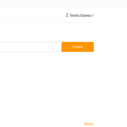
Oczka wodne
Strefa klienta
Zaloguj się
Zarejestruj się
Dodaj zgłoszenie
z MNIE
Bergo