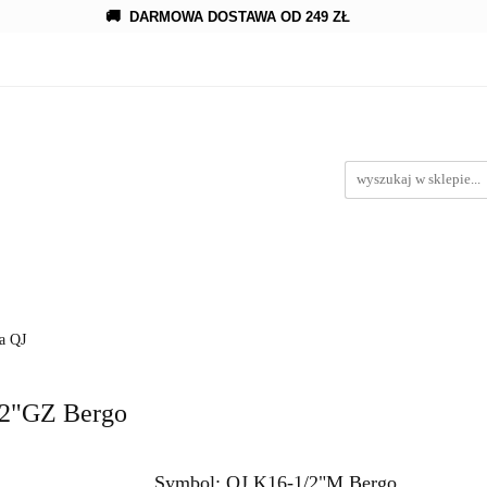
🚚
DARMOWA DOSTAWA OD 249 ZŁ
owanie
Rozprowadzenia
Kroplowanie
Akcesoria
Kroplowanie
Akcesoria
Oczka wodne
wypożyc
a QJ
/2"GZ Bergo
Symbol:
QJ K16-1/2"M Bergo