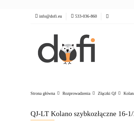
Zraszacze
Ster
info@dofi.eu
533-036-860
wypożycz MNIE
Zraszacze
Sterowanie
Rozprowadzenia
Strona główna
Rozprowadzenia
Złączki QJ
Kolan
QJ-LT Kolano szybkozłączne 16-1