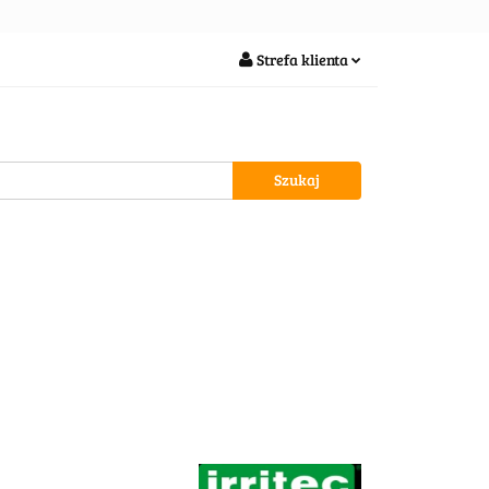
soria
Strefa klienta
Zaloguj się
Zarejestruj się
Dodaj zgłoszenie
wypożycz MNIE