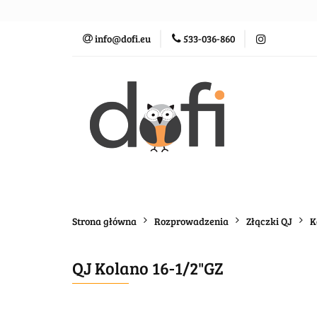
Zraszacze
St
info@dofi.eu
533-036-860
Oczka wodne
Zraszacze
Sterowanie
Rozprowadz
Strona główna
Rozprowadzenia
Złączki QJ
K
QJ Kolano 16-1/2"GZ