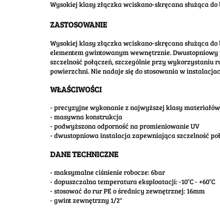
Wysokiej klasy złączka wciskano-skręcana służąca do
ZASTOSOWANIE
Wysokiej klasy złączka wciskano-skręcana służąca do
elementem gwintowanym wewnętrznie. Dwustopniowy proc
szczelność połączeń, szczególnie przy wykorzystaniu ru
powierzchni. Nie nadaje się do stosowania w instalacj
WŁAŚCIWOŚCI
- precyzyjne wykonanie z najwyższej klasy materiałów
- masywna konstrukcja
- podwyższona odporność na promieniowanie UV
- dwustopniowa instalacja zapewniająca szczelność po
DANE TECHNICZNE
- maksymalne ciśnienie robocze: 6bar
- dopuszczalna temperatura eksploatacji: -10°C - +60°C
- stosować do rur PE o średnicy zewnętrznej: 16mm
- gwint zewnętrzny 1/2"