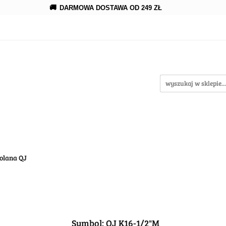
🚚
DARMOWA DOSTAWA OD 249 ZŁ
erowanie
Rozprowadzenia
Kroplowanie
Akce
wypożycz MNIE
enia
Kroplowanie
Akcesoria
Oczka wodne
olana QJ
Symbol:
QJ K16-1/2"M