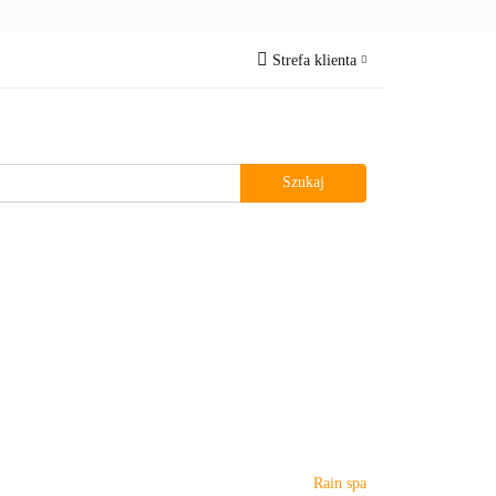
Oczka wodne
Strefa klienta
Zaloguj się
Zarejestruj się
Dodaj zgłoszenie
z MNIE
Rain spa