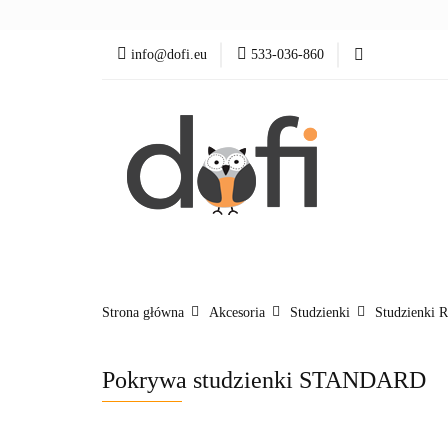
Zraszacze
Ster
info@dofi.eu
533-036-860
wypożycz MNIE
Zraszacze
Sterowanie
Rozprowadzenia
Strona główna
Akcesoria
Studzienki
Studzienki 
Pokrywa studzienki STANDARD