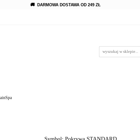
🚚
DARMOWA DOSTAWA OD 249 ZŁ
owanie
Rozprowadzenia
Kroplowanie
Akcesoria
Kroplowanie
Akcesoria
Oczka wodne
wypożyc
RainSpa
Symbol:
Pokrywa STANDARD