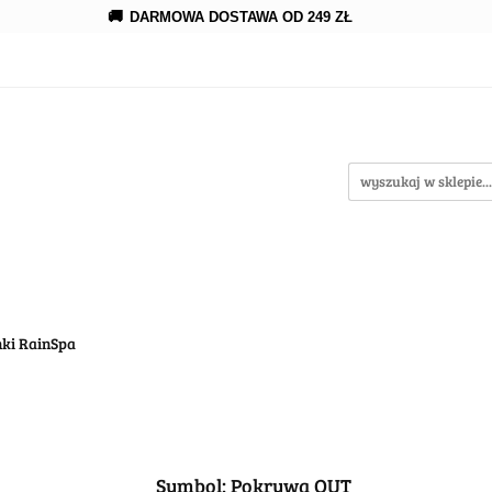
🚚
DARMOWA DOSTAWA OD 249 ZŁ
rowanie
Rozprowadzenia
Kroplowanie
Akceso
wypożycz MNIE
nia
Kroplowanie
Akcesoria
Oczka wodne
w
nki RainSpa
Symbol:
Pokrywa OUT