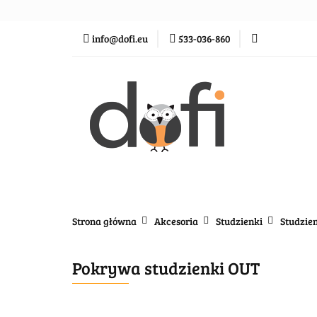
Zraszacze
Ste
info@dofi.eu
533-036-860
Oczka wodne
Zraszacze
Sterowanie
Rozprowadze
Strona główna
Akcesoria
Studzienki
Studzie
Pokrywa studzienki OUT