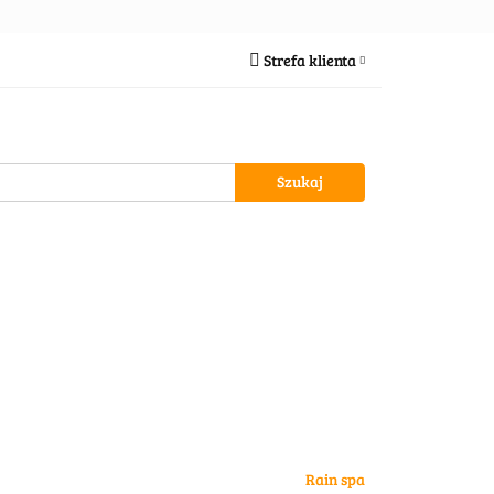
ria
Strefa klienta
Zaloguj się
Zarejestruj się
Dodaj zgłoszenie
ypożycz MNIE
Rain spa