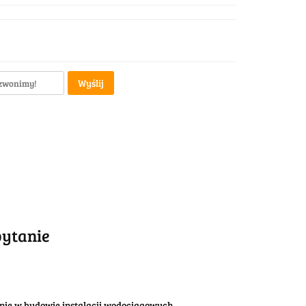
Wyślij
pytanie
anie w budowie instalacji wodociągowych,