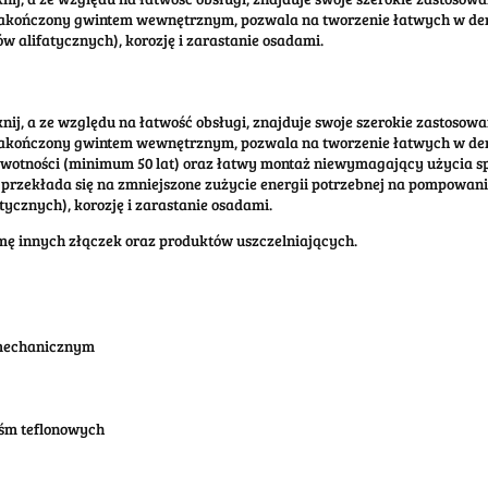
akończony gwintem wewnętrznym, pozwala na tworzenie łatwych w dem
 alifatycznych), korozję i zarastanie osadami.
ij, a ze względu na łatwość obsługi, znajduje swoje szerokie zastosow
kończony gwintem wewnętrznym, pozwala na tworzenie łatwych w demon
żywotności (minimum 50 lat) oraz łatwy montaż niewymagający użycia s
rzekłada się na zmniejszone zużycie energii potrzebnej na pompowani
ycznych), korozję i zarastanie osadami.
amę innych złączek oraz produktów uszczelniających.
 mechanicznym
aśm teflonowych