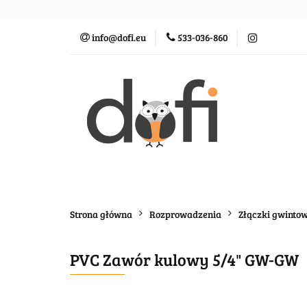
Zraszacze
St
info@dofi.eu
533-036-860
Oczka wodne
Zraszacze
Sterowanie
Rozprowadz
Strona główna
Rozprowadzenia
Złączki gwinto
PVC Zawór kulowy 5/4" GW-GW