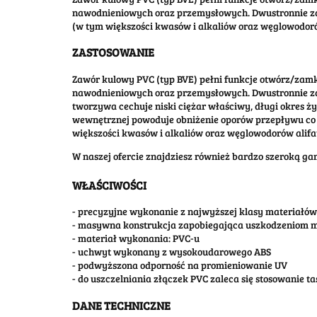
nawodnieniowych oraz przemysłowych. Dwustronnie z
(w tym większości kwasów i alkaliów oraz węglowodorów
ZASTOSOWANIE
Zawór kulowy PVC (typ BVE) pełni funkcje otwórz/zamkn
nawodnieniowych oraz przemysłowych. Dwustronnie za
tworzywa cechuje niski ciężar właściwy, długi okres 
wewnętrznej powoduje obniżenie oporów przepływu co p
większości kwasów i alkaliów oraz węglowodorów alifat
W naszej ofercie znajdziesz również bardzo szeroką g
WŁAŚCIWOŚCI
- precyzyjne wykonanie z najwyższej klasy materiałów
- masywna konstrukcja zapobiegająca uszkodzeniom
- materiał wykonania: PVC-u
- uchwyt wykonany z wysokoudarowego ABS
- podwyższona odporność na promieniowanie UV
- do uszczelniania złączek PVC zaleca się stosowanie t
DANE TECHNICZNE