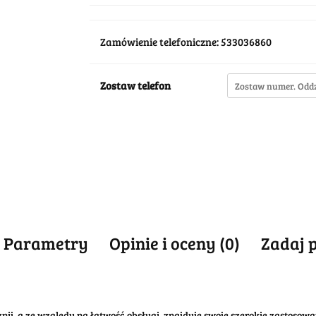
Zamówienie telefoniczne: 533036860
Zostaw telefon
Parametry
Opinie i oceny (0)
Zadaj 
ij, a ze względu na łatwość obsługi, znajduje swoje szerokie zastosow