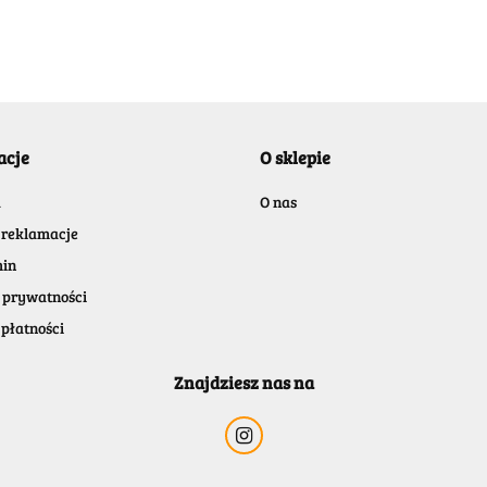
BELLE
acje
O sklepie
BENASSI/GALGI
a
O nas
 reklamacje
in
 prywatności
płatności
Bergo
Znajdziesz nas na