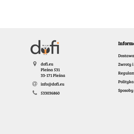
Inform
Dostaw
dofi.eu
Zwroty i
Pleśna 531
Regulam
33-171 Pleśna
Polityka
info@dofi.eu
Sposoby 
533036860