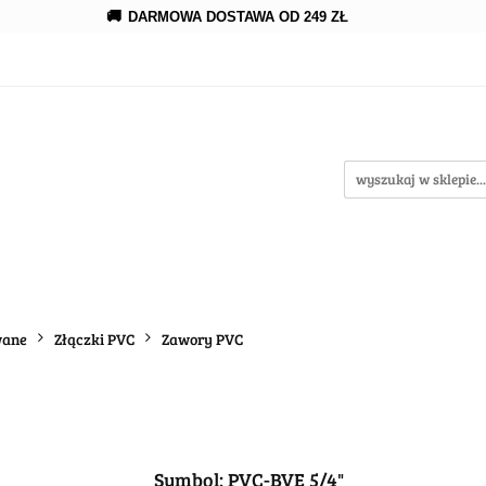
🚚
DARMOWA DOSTAWA OD 249 ZŁ
erowanie
Rozprowadzenia
Kroplowanie
Akce
wypożycz MNIE
enia
Kroplowanie
Akcesoria
Oczka wodne
wane
Złączki PVC
Zawory PVC
Symbol:
PVC-BVE 5/4"