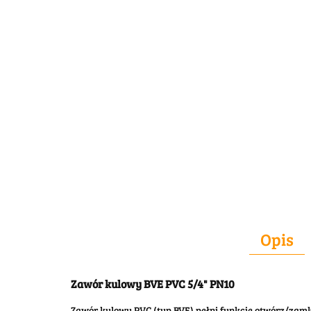
Opis
Zawór kulowy BVE PVC 5/4" PN10
Zawór kulowy PVC (typ BVE) pełni funkcje otwórz/zamkn