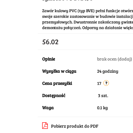
Zawór kulowy PVC (typ BVE) pełni funkcje otwórz
swoje szerokie zastosowanie w budowie instala
przemysłowych. Dwustronnie zakończony gwint
demontażu połączeń. Odporny na działanie większ
56.02
Opinie
brak ocen
(dodaj)
Wysyłka w ciągu
24 godziny
Cena przesyłki
17
Dostępność
3
szt.
Waga
0.1 kg
Pobierz produkt do PDF