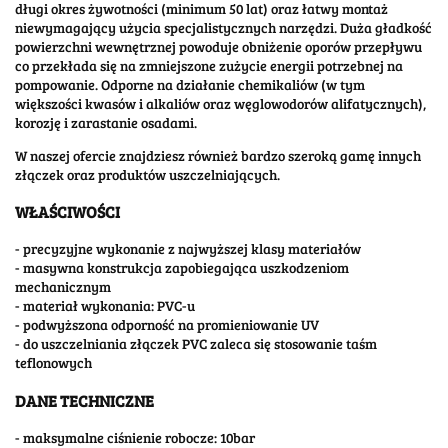
długi okres żywotności (minimum 50 lat) oraz łatwy montaż
niewymagający użycia specjalistycznych narzędzi. Duża gładkość
powierzchni wewnętrznej powoduje obniżenie oporów przepływu
co przekłada się na zmniejszone zużycie energii potrzebnej na
pompowanie. Odporne na działanie chemikaliów (w tym
większości kwasów i alkaliów oraz węglowodorów alifatycznych),
korozję i zarastanie osadami.
W naszej ofercie znajdziesz również bardzo szeroką gamę innych
złączek oraz produktów uszczelniających.
WŁAŚCIWOŚCI
- precyzyjne wykonanie z najwyższej klasy materiałów
- masywna konstrukcja zapobiegająca uszkodzeniom
mechanicznym
- materiał wykonania: PVC-u
- podwyższona odporność na promieniowanie UV
- do uszczelniania złączek PVC zaleca się stosowanie taśm
teflonowych
DANE TECHNICZNE
- maksymalne ciśnienie robocze: 10bar