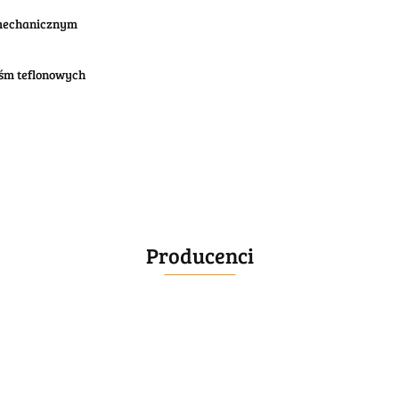
 mechanicznym
aśm teflonowych
Producenci