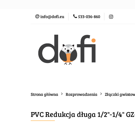
Zraszacze
St
info@dofi.eu
533-036-860
Oczka wodne
Zraszacze
Sterowanie
Rozprowadz
Strona główna
Rozprowadzenia
Złączki gwinto
PVC Redukcja długa 1/2"-1/4" G