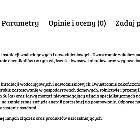
Parametry
Opinie i oceny (0)
Zadaj 
 instalacji wodociągowych i nawodnieniowych. Dwustronnie zakończon
nie chemikaliów (w tym większości kwasów i alkaliów oraz węglowodoró
 instalacji wodociągowych i nawodnieniowych. Dwustronnie zakończon
erokie zastosowanie w gospodarstwach domowych, rolnictwie i przemyśl
um 50 lat) oraz łatwy montaż niewymagający użycia specjalistycznych 
 na zmniejszone zużycie energii potrzebnej na pompowanie. Odporne na
zarastanie osadami.
amę innych złączek oraz produktów uszczelniających.