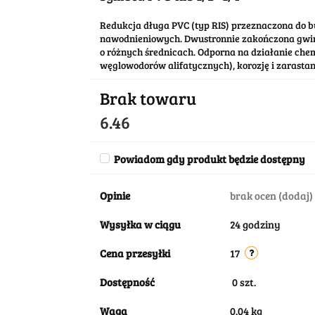
Redukcja długa PVC (typ RIS) przeznaczona do b
nawodnieniowych. Dwustronnie zakończona gwin
o różnych średnicach. Odporna na działanie che
węglowodorów alifatycznych), korozję i zarastan
Brak towaru
6.46
Powiadom gdy produkt będzie dostępny
Opinie
brak ocen
(dodaj)
Wysyłka w ciągu
24 godziny
Cena przesyłki
17
Dostępność
0
szt.
Waga
0.04 kg