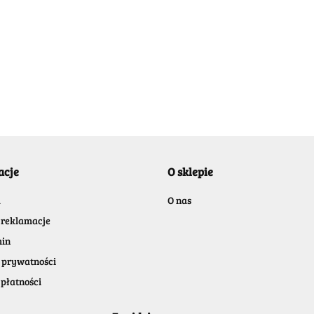
BELLE
acje
O sklepie
BENASSI/GALGI
a
O nas
 reklamacje
in
 prywatności
płatności
Bergo