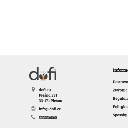
Inform
Dostaw
dofi.eu
Zwroty i
Pleśna 531
Regulam
33-171 Pleśna
Polityka
info@dofi.eu
Sposoby 
533036860