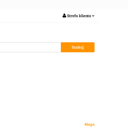
soria
Strefa klienta
Zaloguj się
Zarejestruj się
Dodaj zgłoszenie
wypożycz MNIE
Mega