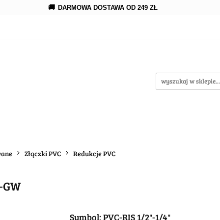
🚚
DARMOWA DOSTAWA OD 249 ZŁ
erowanie
Rozprowadzenia
Kroplowanie
Akce
wypożycz MNIE
enia
Kroplowanie
Akcesoria
Oczka wodne
wane
Złączki PVC
Redukcje PVC
Z-GW
Symbol:
PVC-RIS 1/2"-1/4"