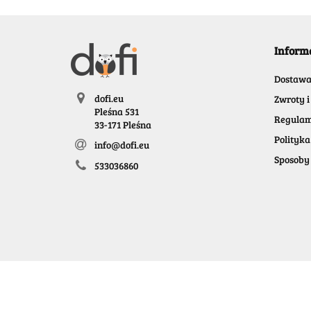
Inform
Dostaw
dofi.eu
Zwroty i
Pleśna 531
Regulam
33-171 Pleśna
Polityka
info@dofi.eu
Sposoby 
533036860