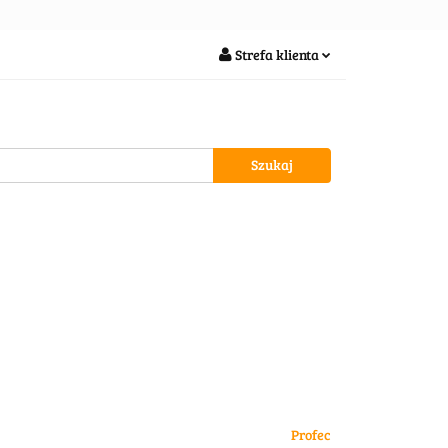
soria
Strefa klienta
Zaloguj się
Zarejestruj się
Dodaj zgłoszenie
wypożycz MNIE
Profec