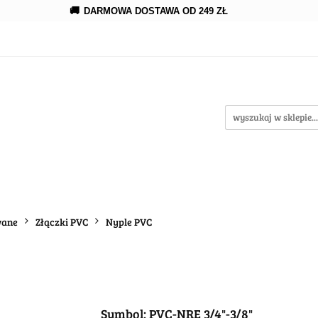
🚚
DARMOWA DOSTAWA OD 249 ZŁ
erowanie
Rozprowadzenia
Kroplowanie
Akce
wypożycz MNIE
enia
Kroplowanie
Akcesoria
Oczka wodne
wane
Złączki PVC
Nyple PVC
Symbol:
PVC-NRE 3/4"-3/8"