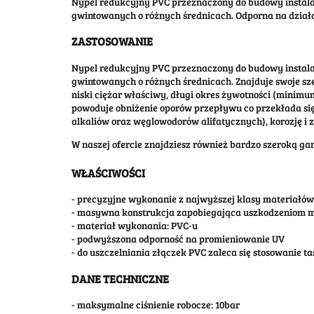
Nypel redukcyjny PVC przeznaczony do budowy instal
gwintowanych o różnych średnicach. Odporna na działa
ZASTOSOWANIE
Nypel redukcyjny PVC przeznaczony do budowy instal
gwintowanych o różnych średnicach. Znajduje swoje sz
niski ciężar właściwy, długi okres żywotności (minim
powoduje obniżenie oporów przepływu co przekłada się
alkaliów oraz węglowodorów alifatycznych), korozję i 
W naszej ofercie znajdziesz również bardzo szeroką g
WŁAŚCIWOŚCI
- precyzyjne wykonanie z najwyższej klasy materiałów
- masywna konstrukcja zapobiegająca uszkodzeniom
- materiał wykonania: PVC-u
- podwyższona odporność na promieniowanie UV
- do uszczelniania złączek PVC zaleca się stosowanie t
DANE TECHNICZNE
- maksymalne ciśnienie robocze: 10bar