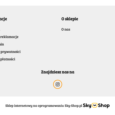
acje
O sklepie
BENASSI/GALGI
a
O nas
 reklamacje
in
 prywatności
płatności
Bergo
Znajdziesz nas na
Sklep internetowy na oprogramowaniu Sky-Shop.pl