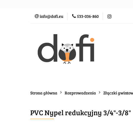
Zraszacze
St
info@dofi.eu
533-036-860
Oczka wodne
Zraszacze
Sterowanie
Rozprowadz
Strona główna
Rozprowadzenia
Złączki gwinto
PVC Nypel redukcyjny 3/4"-3/8"