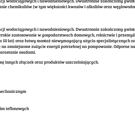
acji wodociągowych i nawodnieniowych. Dwustronnie zakończony gwin
nie chemikaliów (w tym większości kwasów i alkaliów oraz węglowodoró
acji wodociągowych i nawodnieniowych. Dwustronnie zakończony gwin
erokie zastosowanie w gospodarstwach domowych, rolnictwie i przemyśl
um 50 lat) oraz łatwy montaż niewymagający użycia specjalistycznych 
 na zmniejszone zużycie energii potrzebnej na pompowanie. Odporne na
zarastanie osadami.
amę innych złączek oraz produktów uszczelniających.
 mechanicznym
aśm teflonowych