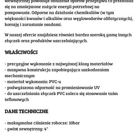
wewnętrznej powoduje obniżenie oporów przepływu co przekłada
się na zmniejszone zużycie energii potrzebnej na
pompowanie. Odporne na działanie chemikaliów (w tym
większości kwasów i alkaliów oraz węglowodorów alifatycznych),
korozję i zarastanie osadami.
W naszej ofercie znajdziesz również bardzo szeroką gamę innych
złączek oraz produktów uszczelniających.
WŁAŚCIWOŚCI
- precyzyjne wykonanie z najwyższej klasy materiałów
- masywna konstrukcja zapobiegająca uszkodzeniom
mechanicznym
- materiał wykonania: PVC-u
- podwyższona odporność na promieniowanie UV
- do uszczelniania złączek PVC zaleca się stosowanie taśm
teflonowych
DANE TECHNICZNE
- maksymalne ciśnienie robocze: 10bar
- gwint zewnętrzny: 4"