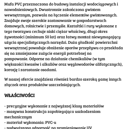
Mufa PVC przeznaczona do budowy instalacji wodociągowych i
nawodnieniowych. Dwustronnie zakończona gwintem
wewnętrznym, pozwala na łączenie elementów gwintowanych.
Znajduje swoje szerokie zastosowanie w gospodarstwach
domowych, rolnictwie i przemyśle. Kształtki i rury wykonane z
tego tworzywa cechuje niski ciężar właściwy, długi okres
żywotności (minimum 50 lat) oraz łatwy montaż niewymagający
użycia specjalistycznych narzędzi. Duża gładkość powierzchni
wewnętrznej powoduje obniżenie oporów przepływu co przekłada
się na zmniejszone zużycie energii potrzebnej na
pompowanie. Odporne na działanie chemikaliów (w tym
większości kwasów i alkaliów oraz węglowodorów alifatycznych),
korozję i zarastanie osadami.
W naszej ofercie znajdziesz również bardzo szeroką gamę innych
złączek oraz produktów uszczelniających.
WŁAŚCIWOŚCI
- precyzyjne wykonanie z najwyższej klasy materiałów
- masywna konstrukcja zapobiegająca uszkodzeniom
mechanicznym
- materiał wykonania: PVC-u
- podwyższona odporność na promieniowanie UV