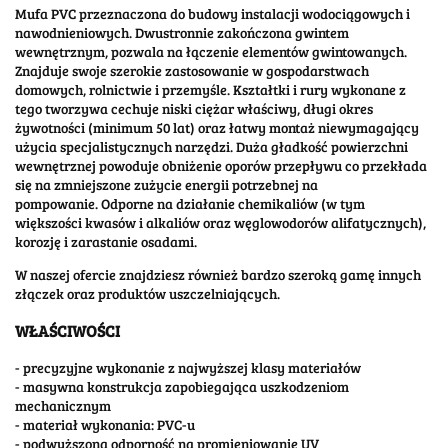
Mufa PVC przeznaczona do budowy instalacji wodociągowych i
nawodnieniowych. Dwustronnie zakończona gwintem
wewnętrznym, pozwala na łączenie elementów gwintowanych.
Znajduje swoje szerokie zastosowanie w gospodarstwach
domowych, rolnictwie i przemyśle. Kształtki i rury wykonane z
tego tworzywa cechuje niski ciężar właściwy, długi okres
żywotności (minimum 50 lat) oraz łatwy montaż niewymagający
użycia specjalistycznych narzędzi. Duża gładkość powierzchni
wewnętrznej powoduje obniżenie oporów przepływu co przekłada
się na zmniejszone zużycie energii potrzebnej na
pompowanie. Odporne na działanie chemikaliów (w tym
większości kwasów i alkaliów oraz węglowodorów alifatycznych),
korozję i zarastanie osadami.
W naszej ofercie znajdziesz również bardzo szeroką gamę innych
złączek oraz produktów uszczelniających.
WŁAŚCIWOŚCI
- precyzyjne wykonanie z najwyższej klasy materiałów
- masywna konstrukcja zapobiegająca uszkodzeniom
mechanicznym
- materiał wykonania: PVC-u
- podwyższona odporność na promieniowanie UV