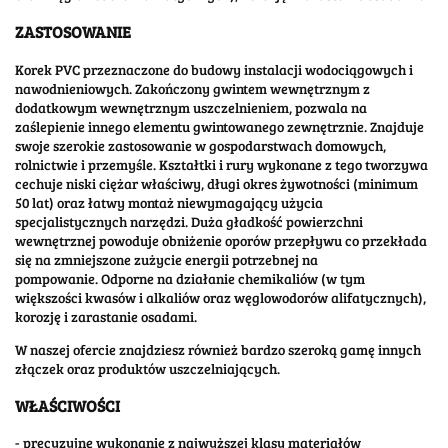
ZASTOSOWANIE
Korek PVC przeznaczone do budowy instalacji wodociągowych i
nawodnieniowych. Zakończony gwintem wewnętrznym z
dodatkowym wewnętrznym uszczelnieniem, pozwala na
zaślepienie innego elementu gwintowanego zewnętrznie. Znajduje
swoje szerokie zastosowanie w gospodarstwach domowych,
rolnictwie i przemyśle. Kształtki i rury wykonane z tego tworzywa
cechuje niski ciężar właściwy, długi okres żywotności (minimum
50 lat) oraz łatwy montaż niewymagający użycia
specjalistycznych narzędzi. Duża gładkość powierzchni
wewnętrznej powoduje obniżenie oporów przepływu co przekłada
się na zmniejszone zużycie energii potrzebnej na
pompowanie. Odporne na działanie chemikaliów (w tym
większości kwasów i alkaliów oraz węglowodorów alifatycznych),
korozję i zarastanie osadami.
W naszej ofercie znajdziesz również bardzo szeroką gamę innych
złączek oraz produktów uszczelniających.
WŁAŚCIWOŚCI
- precyzyjne wykonanie z najwyższej klasy materiałów