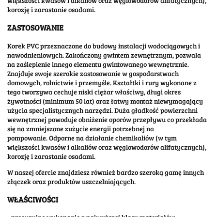
większości kwasów i alkaliów oraz węglowodorów alifatycznych),
korozję i zarastanie osadami.
ZASTOSOWANIE
Korek PVC przeznaczone do budowy instalacji wodociągowych i
nawodnieniowych. Zakończony gwintem zewnętrznym, pozwala
na zaślepienie innego elementu gwintowanego wewnętrznie.
Znajduje swoje szerokie zastosowanie w gospodarstwach
domowych, rolnictwie i przemyśle. Kształtki i rury wykonane z
tego tworzywa cechuje niski ciężar właściwy, długi okres
żywotności (minimum 50 lat) oraz łatwy montaż niewymagający
użycia specjalistycznych narzędzi. Duża gładkość powierzchni
wewnętrznej powoduje obniżenie oporów przepływu co przekłada
się na zmniejszone zużycie energii potrzebnej na
pompowanie. Odporne na działanie chemikaliów (w tym
większości kwasów i alkaliów oraz węglowodorów alifatycznych),
korozję i zarastanie osadami.
W naszej ofercie znajdziesz również bardzo szeroką gamę innych
złączek oraz produktów uszczelniających.
WŁAŚCIWOŚCI