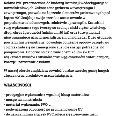
Kolano PVC przeznaczone do budowy instalacji wodociągowych i
nawodnieniowych. Zakończone gwintem wewnętrznym i
zewnętrznym, pozwala na łączenie elementów gwintowanych pod
kątem 90°. Znajduje swoje szerokie zastosowanie w
gospodarstwach domowych, rolnictwie i przemyśle. Kształtki i
rury wykonane z tego tworzywa cechuje niski ciężar właściwy,
długi okres żywotności (minimum 50 lat) oraz łatwy montaż
niewymagający użycia specjalistycznych narzędzi. Duża gładkość
powierzchni wewnętrznej powoduje obniżenie oporów przepływu
co przekłada się na zmniejszone zużycie energii potrzebnej na
pompowanie. Odporne na działanie chemikaliów (w tym
większości kwasów i alkaliów oraz węglowodorów alifatycznych),
korozję i zarastanie osadami.
W naszej ofercie znajdziesz również bardzo szeroką gamę innych
złączek oraz produktów uszczelniających.
WŁAŚCIWOŚCI
- precyzyjne wykonanie z wysokiej klasy materiałów
- masywna konstrukcja
- materiał wykonania: PVC-u
- podwyższona odporność na promieniowanie UV
- do uszczelniania złączek PVC zaleca się stosowanie taśm