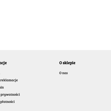
BELLE
acje
O sklepie
BENASSI/GALGI
a
O nas
 reklamacje
in
 prywatności
płatności
Bergo