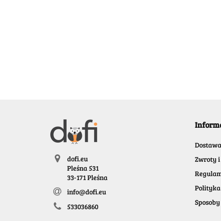
Inform
Dostaw
dofi.eu
Zwroty i
Pleśna 531
Regulam
33-171 Pleśna
Polityka
info@dofi.eu
Sposoby 
533036860