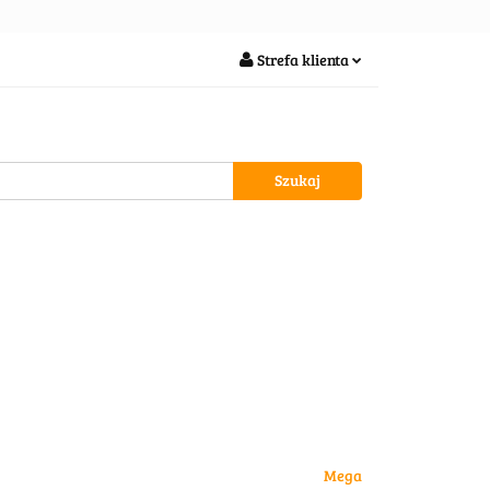
soria
Strefa klienta
Zaloguj się
Zarejestruj się
Dodaj zgłoszenie
wypożycz MNIE
Mega