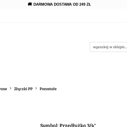
🚚
DARMOWA DOSTAWA OD 249 ZŁ
erowanie
Rozprowadzenia
Kroplowanie
Akce
wypożycz MNIE
enia
Kroplowanie
Akcesoria
Oczka wodne
wane
Złączki PP
Pozostałe
Symbol:
Przedłużka 3/4"