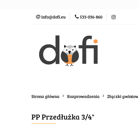
Zraszacze
St
info@dofi.eu
533-036-860
Oczka wodne
Zraszacze
Sterowanie
Rozprowadz
Strona główna
Rozprowadzenia
Złączki gwinto
PP Przedłużka 3/4"