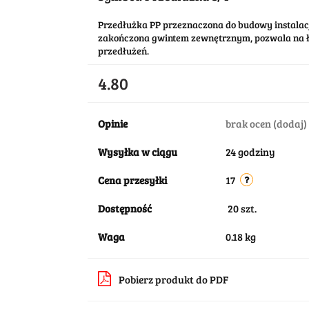
Przedłużka PP przeznaczona do budowy instala
zakończona gwintem zewnętrznym, pozwala na ł
przedłużeń.
4.80
Opinie
brak ocen
(dodaj)
Wysyłka w ciągu
24 godziny
Cena przesyłki
17
Dostępność
20
szt.
Waga
0.18 kg
Pobierz produkt do PDF