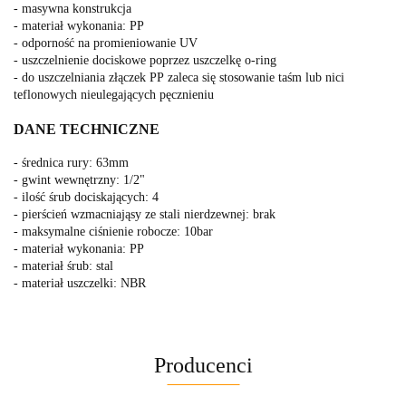
- masywna konstrukcja
- materiał wykonania: PP
- odporność na promieniowanie UV
- uszczelnienie dociskowe poprzez uszczelkę o-ring
- do uszczelniania złączek PP zaleca się stosowanie taśm lub nici
teflonowych nieulegających pęcznieniu
DANE TECHNICZNE
- średnica rury: 63mm
- gwint wewnętrzny: 1/2"
- ilość śrub dociskających: 4
- pierścień wzmacniająsy ze stali nierdzewnej: brak
- maksymalne ciśnienie robocze: 10bar
- materiał wykonania: PP
- materiał śrub: stal
- materiał uszczelki: NBR
Producenci