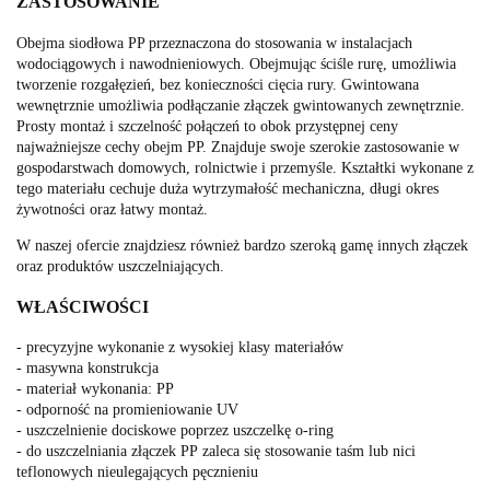
ZASTOSOWANIE
Obejma siodłowa PP przeznaczona do stosowania w instalacjach
wodociągowych i nawodnieniowych. Obejmując ściśle rurę, umożliwia
tworzenie rozgałęzień, bez konieczności cięcia rury. Gwintowana
wewnętrznie umożliwia podłączanie złączek gwintowanych zewnętrznie.
Prosty montaż i szczelność połączeń to obok przystępnej ceny
najważniejsze cechy obejm PP. Znajduje swoje szerokie zastosowanie w
gospodarstwach domowych, rolnictwie i przemyśle. Kształtki wykonane z
tego materiału cechuje duża wytrzymałość mechaniczna, długi okres
żywotności oraz łatwy montaż.
W naszej ofercie znajdziesz również bardzo szeroką gamę innych złączek
oraz produktów uszczelniających.
WŁAŚCIWOŚCI
- precyzyjne wykonanie z wysokiej klasy materiałów
- masywna konstrukcja
- materiał wykonania: PP
- odporność na promieniowanie UV
- uszczelnienie dociskowe poprzez uszczelkę o-ring
- do uszczelniania złączek PP zaleca się stosowanie taśm lub nici
teflonowych nieulegających pęcznieniu