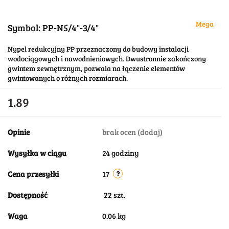
Mega
Symbol:
PP-N5/4"-3/4"
Nypel redukcyjny PP przeznaczony do budowy instalacji
wodociągowych i nawodnieniowych. Dwustronnie zakończony
gwintem zewnętrznym, pozwala na łączenie elementów
gwintowanych o różnych rozmiarach.
1.89
Opinie
brak ocen
(dodaj)
Wysyłka w ciągu
24 godziny
Cena przesyłki
17
Dostępność
22
szt.
Waga
0.06 kg