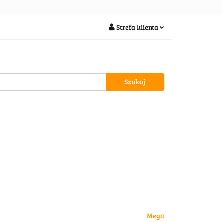
soria
Strefa klienta
Zaloguj się
Zarejestruj się
Dodaj zgłoszenie
wypożycz MNIE
Mega