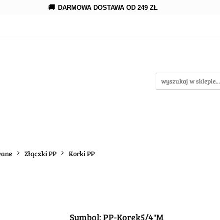
🚚
DARMOWA DOSTAWA OD 249 ZŁ
erowanie
Rozprowadzenia
Kroplowanie
Akce
wypożycz MNIE
enia
Kroplowanie
Akcesoria
Oczka wodne
wane
Złączki PP
Korki PP
Symbol:
PP-Korek5/4"M