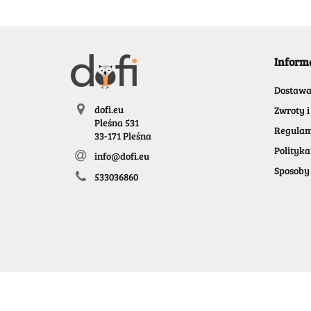
Inform
Dostaw
dofi.eu
Zwroty i
Pleśna 531
Regulam
33-171 Pleśna
Polityka
info@dofi.eu
Sposoby 
533036860