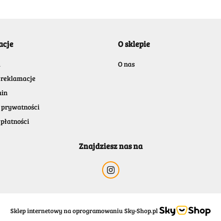
acje
O sklepie
BENASSI/GALGI
a
O nas
 reklamacje
in
 prywatności
płatności
Bergo
Znajdziesz nas na
Sklep internetowy na oprogramowaniu Sky-Shop.pl