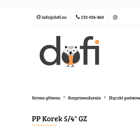
Zraszacze
St
info@dofi.eu
533-036-860
Oczka wodne
Zraszacze
Sterowanie
Rozprowadz
Strona główna
Rozprowadzenia
Złączki gwinto
PP Korek 5/4" GZ