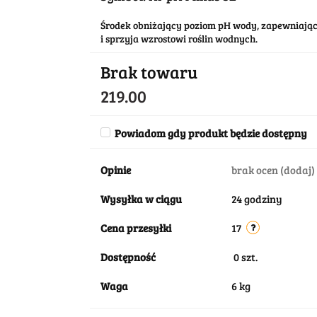
Środek obniżający poziom pH wody, zapewniając
i sprzyja wzrostowi roślin wodnych.
Brak towaru
219.00
Powiadom gdy produkt będzie dostępny
Opinie
brak ocen
(dodaj)
Wysyłka w ciągu
24 godziny
Cena przesyłki
17
Dostępność
0
szt.
Waga
6 kg