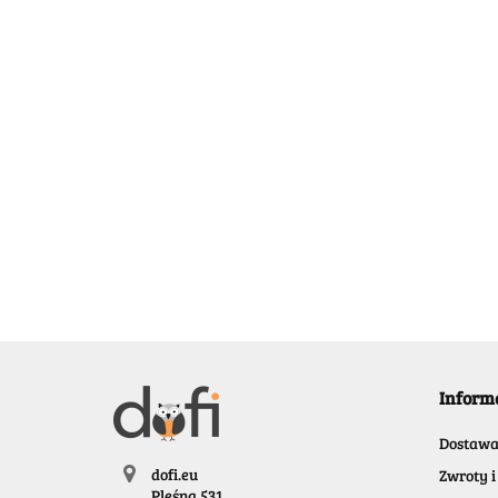
Inform
Dostaw
dofi.eu
Zwroty i
Pleśna 531