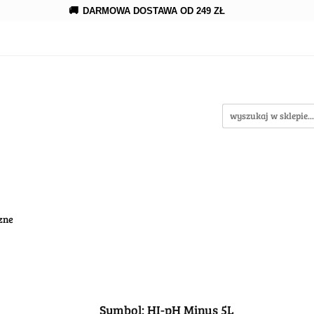
🚚
DARMOWA DOSTAWA OD 249 ZŁ
erowanie
Rozprowadzenia
Kroplowanie
Akce
wypożycz MNIE
enia
Kroplowanie
Akcesoria
Oczka wodne
zne
Symbol:
HI-pH Minus 5L