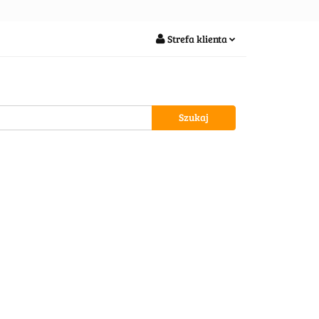
soria
Strefa klienta
Zaloguj się
Zarejestruj się
Dodaj zgłoszenie
wypożycz MNIE