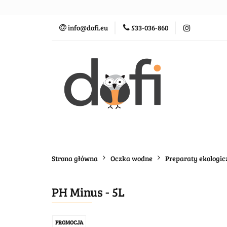
Zraszacze
St
info@dofi.eu
533-036-860
Oczka wodne
Zraszacze
Sterowanie
Rozprowadz
Strona główna
Oczka wodne
Preparaty ekologic
PH Minus - 5L
PROMOCJA