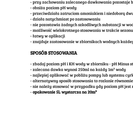
- przy zachowaniu zalecanego dawkowania pozostaje b
- obniża poziom pH wody
- przeciwdziała zatruciom amoniakiem i niedoborą dw
- działa natychmiast po zastosowaniu
- nie pozostawia żadnych szkodliwych substancji w wo
- możliwość wielokrotnego stosowania w trakcie sezonu
- łatwy w aplikacji
- znajduje zastosowanie w zbiornikach wodnych każde
SPOSÓB STOSOWANIA
- zbadaj poziom pH i KH wody w zbiorniku - pH Minus 
- zalecana dawka wynosi 250ml na każdy 1m³ wody
- najlepiej aplikować w pobliżu pompy lub systemu c
- alternatywny sposób stosowania to rozlanie równomie
- nie należy stosować w przypadku gdy poziom pH jest 
-
opakowanie 5L wystarcza na 20m³