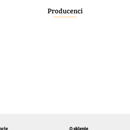
Producenci
BELLE
acje
O sklepie