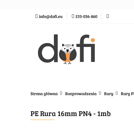
Zraszacze
Ste
info@dofi.eu
533-036-860
Oczka wodne
Zraszacze
Sterowanie
Rozprowadze
Strona główna
Rozprowadzenia
Rury
Rury P
PE Rura 16mm PN4 - 1mb