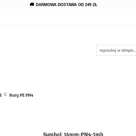
🚚
DARMOWA DOSTAWA OD 249 ZŁ
rowanie
Rozprowadzenia
Kroplowanie
Akceso
wypożycz MNIE
nia
Kroplowanie
Akcesoria
Oczka wodne
w
E
Rury PE PN4
Symbol:
16mm-PN4-1mb