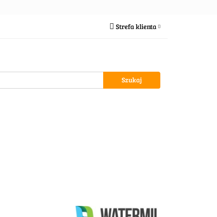
ria
Strefa klienta
Zaloguj się
Zarejestruj się
Dodaj zgłoszenie
ypożycz MNIE