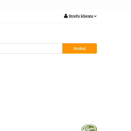
soria
Strefa klienta
Zaloguj się
Zarejestruj się
Dodaj zgłoszenie
wypożycz MNIE