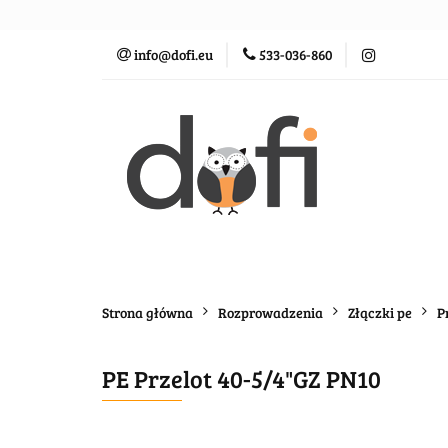
Zraszacze
St
info@dofi.eu
533-036-860
Oczka wodne
Zraszacze
Sterowanie
Rozprowadz
Strona główna
Rozprowadzenia
Złączki pe
P
PE Przelot 40-5/4"GZ PN10