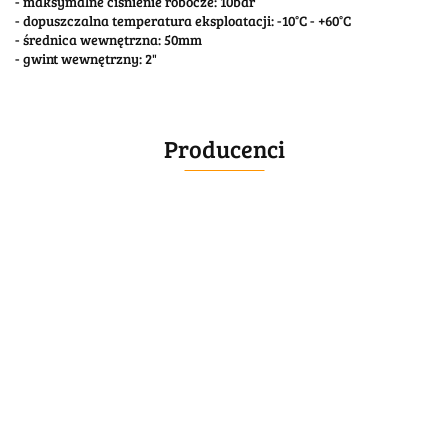
- maksymalne ciśnienie robocze: 10bar
- dopuszczalna temperatura eksploatacji: -10°C - +60°C
- średnica wewnętrzna: 50mm
- gwint wewnętrzny: 2"
Producenci
BELLE