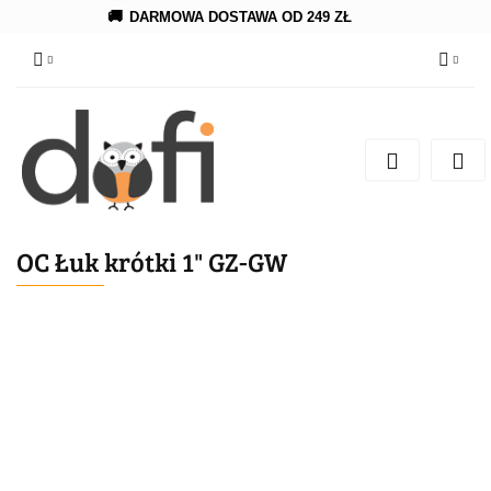
🚚
DARMOWA DOSTAWA OD 249 ZŁ
Zaloguj się
Zarejestruj się
Dodaj zgłoszenie
OC Łuk krótki 1" GZ-GW