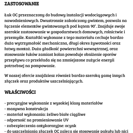
ZASTOSOWANIE
Łuk OC przeznaczony do budowy instalacji wodociągowych i
nawodnieniowych. Dwustronnie zakończony gwintem, pozwala na
łączenie elementów gwintowanych pod kątem 90°. Znajduje swoje
szerokie zastosowanie w gospodarstwach domowych, rolnictwie i
przemyśle. Kształtki wykonane z tego materiału cechuje bardzo
duża wytrzymałość mechaniczna, długi okres żywotności oraz
łatwy montaż. Duża gładkość powierzchni wewnętrznej, oraz
stosowanie łuków zamiast kolan powoduje obniżenie oporów
przepływu co przekłada się na zmniejszone zużycie energii
potrzebnej na pompowanie.
W naszej ofercie znajdziesz również bardzo szeroką gamę innych
złączek oraz produktów uszczelniających.
WŁAŚCIWOŚCI
- precyzyjne wykonanie z wysokiej klasy materiałów
- masywna konstrukcja
- materiał wykonania: żeliwo białe ciągliwe
- odporność na promieniowanie UV
- zabezpieczenia antykorozyjne: ocynk
- do uszczelniania złączek OC zaleca się stosowanie pakuły lub nici