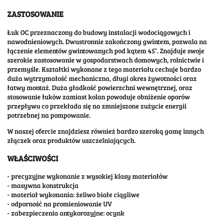
ZASTOSOWANIE
Łuk OC przeznaczony do budowy instalacji wodociągowych i
nawodnieniowych. Dwustronnie zakończony gwintem, pozwala na
łączenie elementów gwintowanych pod kątem 45°. Znajduje swoje
szerokie zastosowanie w gospodarstwach domowych, rolnictwie i
przemyśle. Kształtki wykonane z tego materiału cechuje bardzo
duża wytrzymałość mechaniczna, długi okres żywotności oraz
łatwy montaż. Duża gładkość powierzchni wewnętrznej, oraz
stosowanie łuków zamiast kolan powoduje obniżenie oporów
przepływu co przekłada się na zmniejszone zużycie energii
potrzebnej na pompowanie.
W naszej ofercie znajdziesz również bardzo szeroką gamę innych
złączek oraz produktów uszczelniających.
WŁAŚCIWOŚCI
- precyzyjne wykonanie z wysokiej klasy materiałów
- masywna konstrukcja
- materiał wykonania: żeliwo białe ciągliwe
- odporność na promieniowanie UV
- zabezpieczenia antykorozyjne: ocynk